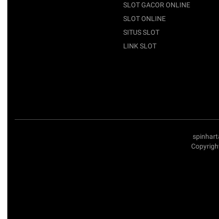
SLOT GACOR ONLINE
SLOT ONLINE
SITUS SLOT
LINK SLOT
spinhart
Copyrigh